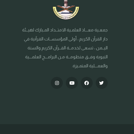
جمعـية معـــاذ العلمـية الامتــداد المـبارك لهيــئة
دار القرآن الكريم ، أولى المؤسســات القرآنية في
اليــمن ، تسعى لخدمــة القــرآن الكريم والسنة
النبوية وفــق منظومــة مـن البرامـــج العلمـــية
والعمـــلية المتمـيزة.