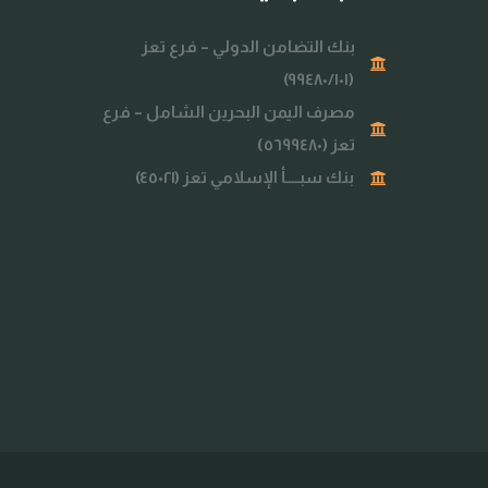
بنك التضامن الدولي – فرع تعز
(٩٩٤٨٠/١٠١)
مصرف اليمن البحرين الشامل – فرع
تعز (٥٦٩٩٤٨٠)
بنك سبــــأ الإسلامي تعز (٤٥٠٢١)