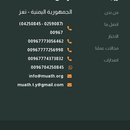
الجمهورية اليمنية - تعز
من نحن
(0259087 - 04250845)
اتصل بنا
00967
الاخبار
00967773056462
مجالات عملنا
00967777256998
00967774373832
اصدارات
0096704250845
info@muath.org
muath.t.y@gmail.com