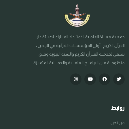
جمعـية معـــاذ العلمـية الامتــداد المـبارك لهيــئة دار
القرآن الكريم ، أولى المؤسســات القرآنية في اليــمن ،
تسعى لخدمــة القــرآن الكريم والسنة النبوية وفــق
منظومــة مـن البرامـــج العلمـــية والعمـــلية المتمـيزة.
روابط
من نحن