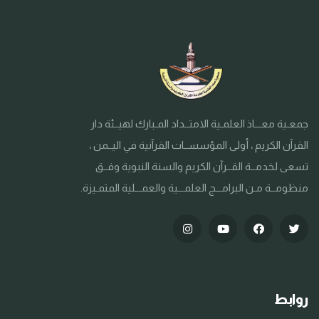
جمعـية معـــاذ العلمـية الامتــداد المـبارك لهيــئة دار
القرآن الكريم ، أولى المؤسســات القرآنية في اليــمن ،
تسعى لخدمــة القــرآن الكريم والسنة النبوية وفــق
منظومــة مـن البرامـــج العلمـــية والعمـــلية المتمـيزة.
روابط