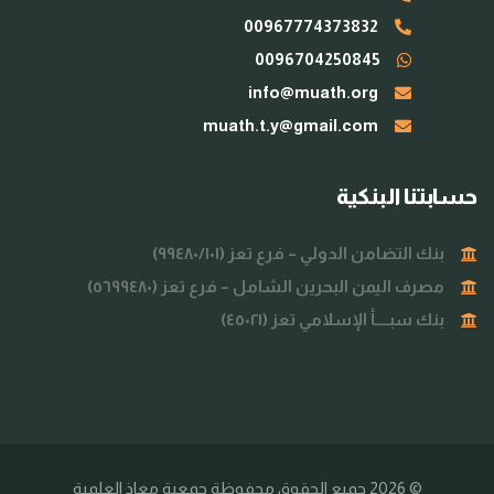
00967774373832
0096704250845
info@muath.org
muath.t.y@gmail.com
حسابتنا البنكية
بنك التضامن الدولي – فرع تعز (٩٩٤٨٠/١٠١)
مصرف اليمن البحرين الشامل – فرع تعز (٥٦٩٩٤٨٠)
بنك سبــــأ الإسلامي تعز (٤٥٠٢١)
© 2026 جميع الحقوق محفوظة
جمعية معاذ العلمية